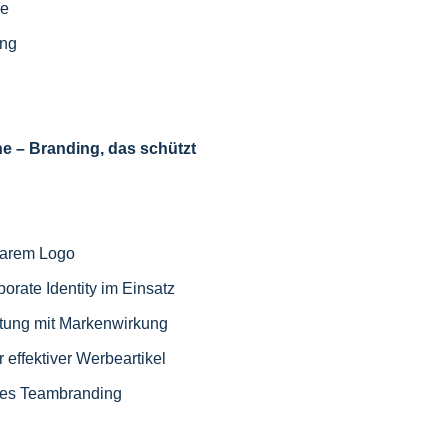
se
ung
 – Branding, das schützt
tbarem Logo
porate Identity im Einsatz
stung mit Markenwirkung
effektiver Werbeartikel
arkes Teambranding