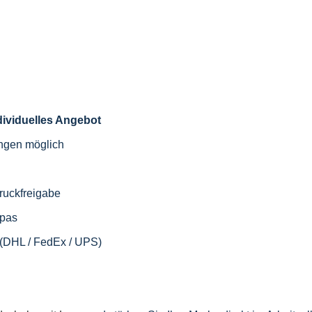
ndividuelles Angebot
engen möglich
ruckfreigabe
opas
 (DHL / FedEx / UPS)