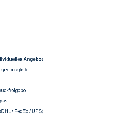
ndividuelles Angebot
engen möglich
ruckfreigabe
opas
 (DHL / FedEx / UPS)