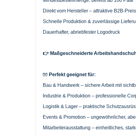
Mindestbestellmenge: bereits ab 100 Paar
Direkt vom Hersteller – attraktive B2B-Prei
Schnelle Produktion & zuverlässige Liefer
Dauerhafter, abriebfester Logodruck
👉 Maßgeschneiderte Arbeitshandschuhe
🧤
Perfekt geeignet für:
Bau & Handwerk – sichere Arbeit mit sich
Industrie & Produktion – professionelle Cor
Logistik & Lager – praktische Schutzausrü
Events & Promotion – ungewöhnlicher, aber 
Mitarbeiterausstattung – einheitliches, st