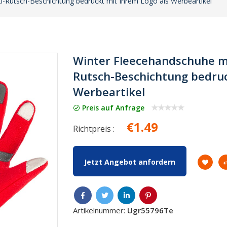
-Rutsch-Beschichtung bedruckt mit Ihrem Logo als Werbeartikel
Winter Fleecehandschuhe m
Rutsch-Beschichtung bedruc
Werbeartikel
Preis auf Anfrage
€1.49
Richtpreis :
Jetzt Angebot anfordern
Artikelnummer:
Ugr55796Te