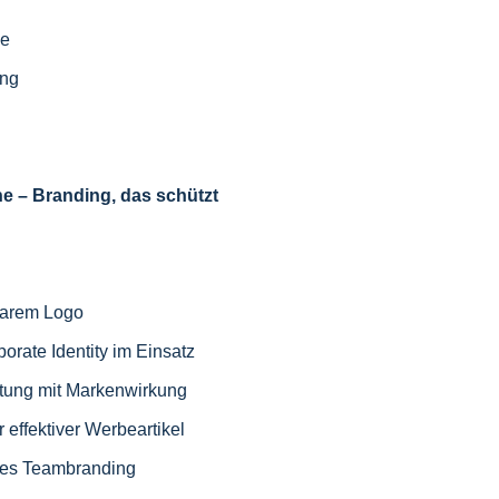
se
ung
 – Branding, das schützt
tbarem Logo
porate Identity im Einsatz
stung mit Markenwirkung
effektiver Werbeartikel
arkes Teambranding