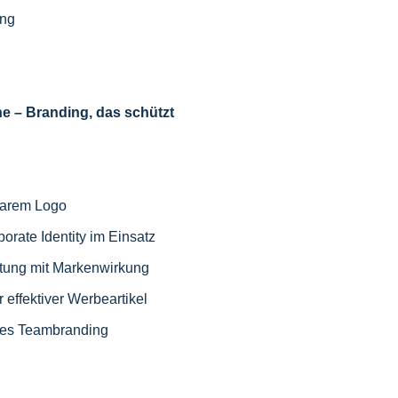
ung
 – Branding, das schützt
tbarem Logo
porate Identity im Einsatz
stung mit Markenwirkung
effektiver Werbeartikel
arkes Teambranding