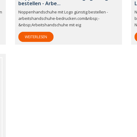
bestellen - Arbe...
L
en
Noppenhandschuhe mit Logo günstig bestellen -
N
arbeitshandschuhe-bedrucken.com&nbsp;-
b
&nbsp;Arbeitshandschuhe mit eig
N
WEITERLESEN