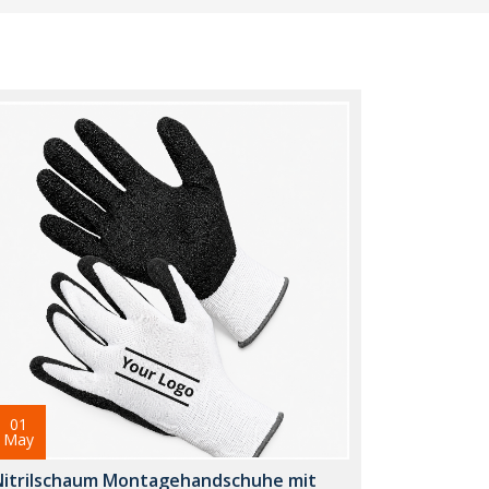
01
May
Nitrilschaum Montagehandschuhe mit